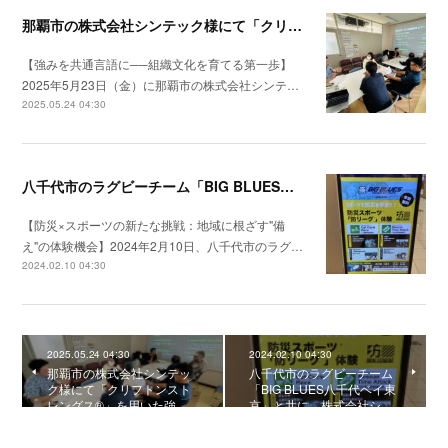
那覇市の株式会社シンテック様にて「クリフトンストレングス®」を用いた強み理解・組織文化醸成セッションを実施
【強みを共通言語に──組織文化を育てる第一歩】
2025年5月23日（金）に那覇市の株式会社シンテ…
2025.05.24 04:30
八千代市のラグビーチーム「BIG BLUES八千代ベイ東京」と共に、株式会社シンクが提供する防災スポーツ「防リーグ®」の体験イベントを開催
【防災×スポーツの新たな挑戦：地域に根ざす"備
え"の体験機会】2024年2月10日、八千代市のラグ…
2024.02.10 04:30
2025.05.24 04:30
2024.02.10 04:30
那覇市の株式会社シンテッ
八千代市のラグビーチーム
ク様にて「クリフトンスト
「BIG BLUES八千代ベイ東
レングス®」を用いた強…
京」と共に、株式会社シ…