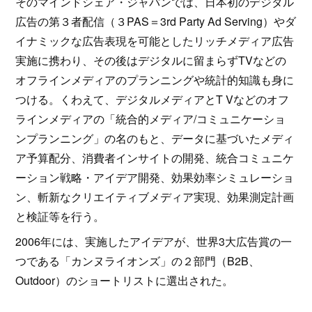
そのマインドシェア・ジャパンでは、日本初のデジタル
広告の第３者配信（３PAS＝3rd Party Ad Serving）やダ
イナミックな広告表現を可能としたリッチメディア広告
実施に携わり、その後はデジタルに留まらずTVなどの
オフラインメディアのプランニングや統計的知識も身に
つける。くわえて、デジタルメディアとT Vなどのオフ
ラインメディアの「統合的メディア/コミュニケーショ
ンプランニング」の名のもと、データに基づいたメディ
ア予算配分、消費者インサイトの開発、統合コミュニケ
ーション戦略・アイデア開発、効果効率シミュレーショ
ン、斬新なクリエイティブメディア実現、効果測定計画
と検証等を行う。
2006年には、実施したアイデアが、世界3大広告賞の一
つである「カンヌライオンズ」の２部門（B2B、
Outdoor）のショートリストに選出された。