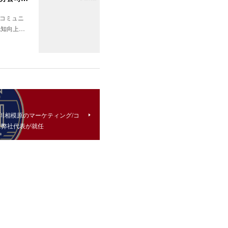
合コミュニ
認知向上…
川相模原のマーケティング/コ
に弊社代表が就任