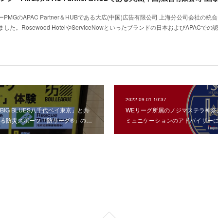
GのAPAC Partner＆HUBである大広(中国)広告有限公司 上海分公司会社の統
。Rosewood HotelやServiceNowといったブランドの日本およびAPACでの
2022.09.01 10:37
IG BLUES八千代ベイ東京」と共
WEリーグ所属のノジマステラ神奈
る防災スポーツ「防リーグ®」の…
ミュニケーションのアドバイザー