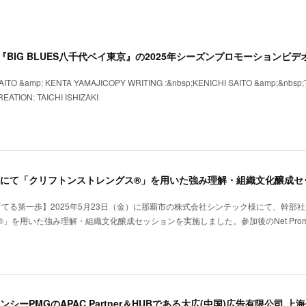
BIG BLUES八千代ベイ東京』の2025年シーズンプロモーションビデ
AITO &amp; KENTA YAMAJICOPY WRITING :&nbsp;KENICHI SAITO &amp;&nbsp;
EATION: TAICHI ISHIZAKI
てる第一歩】2025年5月23日（金）に那覇市の株式会社シンテック様にて、幹部
を用いた強み理解・組織文化醸成セッションを実施しました。参加後のNet Promot