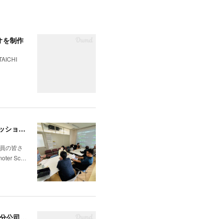
オを制作
TAICHI
那覇市の株式会社シンテック様にて「クリフトンストレングス®」を用いた強み理解・組織文化醸成セッションを実施
社員の皆さ
er Sc…
独立系グローバル広告エージェンシーPMGのAPAC Partner＆HUBである大広(中国)広告有限公司 上海分公司会社の統合コミュニケーション戦略の構築支援を開始