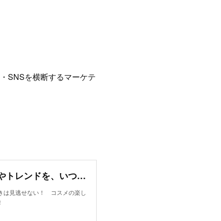
C・SNSを横断するマーケテ
名古屋のコスメ好きは見逃せない！ コスメの楽しさやトレンドを、いつでも仲間と語り合えるオンラインコミュニティがオープン！
好きは見逃せない！ コスメの楽し
！