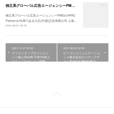
独立系グローバル広告エージェンシーPMGのAPAC Partner＆HUBである大広(中国)広告有限公司 上海分公司会社の統合コミュニケーション戦略の構築支援を開始
独立系グローバル広告エージェンシーPMGのAPAC
Partner＆HUBである大広(中国)広告有限公司 上海…
2024.09.01 06:30
2021.12.01 05:06
2021.08.24 02:30
クリエイティブエージェン
ビーコンコミュニケーショ
シー猿人ENJIN TOKYO様と
ンズ株式会社のメディアチ
コミュニケーション戦略…
ームPublicis Media様の…