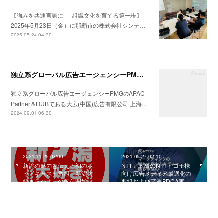
【強みを共通言語に──組織文化を育てる第一歩】
2025年5月23日（金）に那覇市の株式会社シンテ…
2025.05.24 04:30
独立系グローバル広告エージェンシーPMGのAPAC Partner＆HUBである大広(中国)広告有限公司 上海分公司会社の統合コミュニケーション戦略の構築支援を開始
独立系グローバル広告エージェンシーPMGのAPAC
Partner＆HUBである大広(中国)広告有限公司 上海…
2024.09.01 06:30
2021.11.25 08:00
2021.05.27 02:10
新潟の魅力を伝える初のポ
NTTアド様のNTTドコモ様
ッドキャスト番組「新潟大
向け広告メディア最適化の
好きラジオ」の配信開始
取組および高速PDCA実…