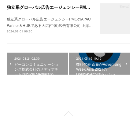
独立系グローバル広告エージェンシーPMGのAPAC Partner＆HUBである大広(中国)広告有限公司 上海分公司会社の統合コミュニケーション戦略の構築支援を開始
独立系グローバル広告エージェンシーPMGのAPAC
Partner＆HUBである大広(中国)広告有限公司 上海…
2024.09.01 06:30
2021.08.24 02:30
2021.05.19 10:19
ビーコンコミュニケーショ
弊社代表 斎藤がAdvertising
ンズ株式会社のメディアチ
Week Asia 2021の
ームPublicis Media様の…
DoubleVerify様セッショ…