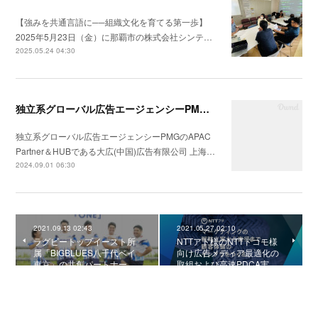
【強みを共通言語に──組織文化を育てる第一歩】
2025年5月23日（金）に那覇市の株式会社シンテ…
2025.05.24 04:30
独立系グローバル広告エージェンシーPMGのAPAC Partner＆HUBである大広(中国)広告有限公司 上海分公司会社の統合コミュニケーション戦略の構築支援を開始
独立系グローバル広告エージェンシーPMGのAPAC
Partner＆HUBである大広(中国)広告有限公司 上海…
2024.09.01 06:30
2021.09.13 02:43
2021.05.27 02:10
ラグビートップイースト所
NTTアド様のNTTドコモ様
属「BIGBLUES八千代ベイ
向け広告メディア最適化の
東京」の共創パートナー…
取組および高速PDCA実…