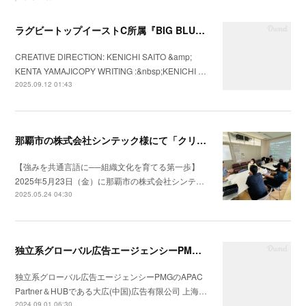
ラグビートップイーストC所属『BIG BLUES八千代ベイ東京』の2025年シーズンプロモーションビデオを制作
CREATIVE DIRECTION: KENICHI SAITO &amp;
KENTA YAMAJICOPY WRITING :&nbsp;KENICHI …
2025.09.12 01:43
那覇市の株式会社シンテック様にて「クリフトンストレングス®」を用いた強み理解・組織文化醸成セッションを実施
【強みを共通言語に──組織文化を育てる第一歩】
2025年5月23日（金）に那覇市の株式会社シンテ…
2025.05.24 04:30
独立系グローバル広告エージェンシーPMGのAPAC Partner＆HUBである大広(中国)広告有限公司 上海分公司会社の統合コミュニケーション戦略の構築支援を開始
独立系グローバル広告エージェンシーPMGのAPAC
Partner＆HUBである大広(中国)広告有限公司 上海…
2024.09.01 06:30