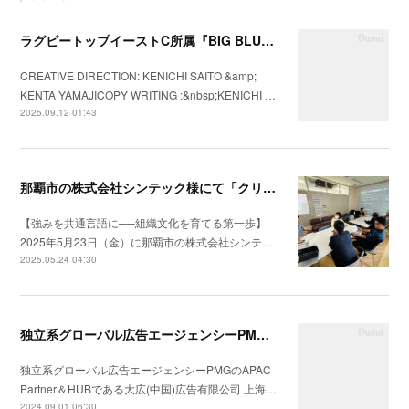
ラグビートップイーストC所属『BIG BLUES八千代ベイ東京』の2025年シーズンプロモーションビデオを制作
CREATIVE DIRECTION: KENICHI SAITO &amp;
KENTA YAMAJICOPY WRITING :&nbsp;KENICHI …
2025.09.12 01:43
那覇市の株式会社シンテック様にて「クリフトンストレングス®」を用いた強み理解・組織文化醸成セッションを実施
【強みを共通言語に──組織文化を育てる第一歩】
2025年5月23日（金）に那覇市の株式会社シンテ…
2025.05.24 04:30
独立系グローバル広告エージェンシーPMGのAPAC Partner＆HUBである大広(中国)広告有限公司 上海分公司会社の統合コミュニケーション戦略の構築支援を開始
独立系グローバル広告エージェンシーPMGのAPAC
Partner＆HUBである大広(中国)広告有限公司 上海…
2024.09.01 06:30